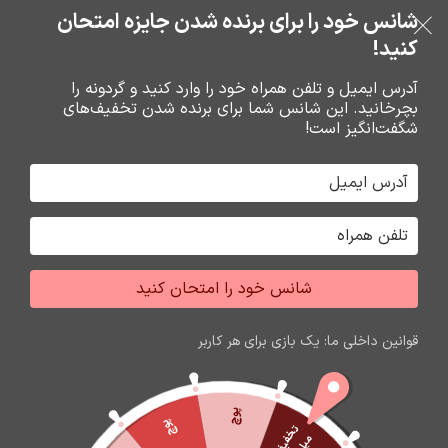
خرید قسطی با ترب‌پی
شانس خود را برای برنده شدن جایزه امتحان
فروشگاه نوین تراشه گنجی
عبور به ناوبری
رفتن به محتوای اصلی
کنید!
منو
آدرس ایمیل و تلفن همراه خود را وارد کنید و گردونه را
بچرخانید. این شانس شما برای برنده شدن تخفیف‌های
0
0
ریال
شگفت‌انگیز است!
خانه
گارد و محافظ صفحه گوشي
محافظ صفحه گوشي
شانس خود را امتحان کنید
قوانین داخلی ما: یک بازی برای هر کاربر
پوچ
پوچ
ت