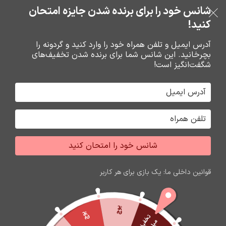
خرید قسطی با ترب‌پی
شانس خود را برای برنده شدن جایزه امتحان
فروشگاه نوین تراشه گنجی
عبور به ناوبری
رفتن به محتوای اصلی
کنید!
منو
آدرس ایمیل و تلفن همراه خود را وارد کنید و گردونه را
بچرخانید. این شانس شما برای برنده شدن تخفیف‌های
0
0
ریال
شگفت‌انگیز است!
خانه
گارد و محافظ صفحه گوشي
محافظ صفحه گوشي
شانس خود را امتحان کنید
قوانین داخلی ما: یک بازی برای هر کاربر
پوچ
پوچ
ت