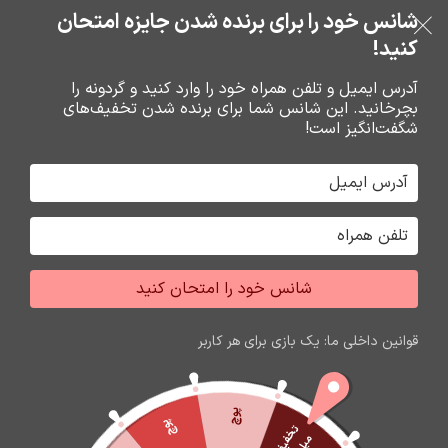
خرید قسطی با ترب‌پی
شانس خود را برای برنده شدن جایزه امتحان
فروشگاه نوین تراشه گنجی
عبور به ناوبری
رفتن به محتوای اصلی
کنید!
منو
آدرس ایمیل و تلفن همراه خود را وارد کنید و گردونه را
بچرخانید. این شانس شما برای برنده شدن تخفیف‌های
0
0
ریال
شگفت‌انگیز است!
خانه
گارد و محافظ صفحه گوشي
محافظ صفحه گوشي
شانس خود را امتحان کنید
قوانین داخلی ما: یک بازی برای هر کاربر
پوچ
پوچ
ت