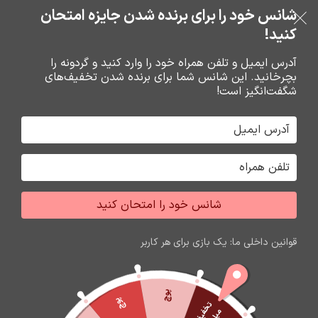
خرید قسطی با ترب‌پی
شانس خود را برای برنده شدن جایزه امتحان
فروشگاه نوین تراشه گنجی
عبور به ناوبری
رفتن به محتوای اصلی
کنید!
منو
آدرس ایمیل و تلفن همراه خود را وارد کنید و گردونه را
بچرخانید. این شانس شما برای برنده شدن تخفیف‌های
0
0
ریال
شگفت‌انگیز است!
خانه
گارد و محافظ صفحه گوشي
محافظ صفحه گوشي
شانس خود را امتحان کنید
قوانین داخلی ما: یک بازی برای هر کاربر
پوچ
پوچ
ت