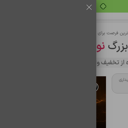
خرید قسطی با ترب‌پی
رین فرصت برای خرید
بزرگ
نوین تراشه
از تخفیف وارد سایت شوید
داری
قاب ژله اي نوکيا 2019 106
شناسه محصول:
1201046