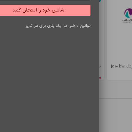
شانس خود را امتحان کنید
قوانین داخلی ما: یک بازی برای هر کاربر
j510
باتري s7 edje/bw935
باتري a5/e5 bw
8,548,650
ریال
4,900,500
ری
محصولات مشاهده شده