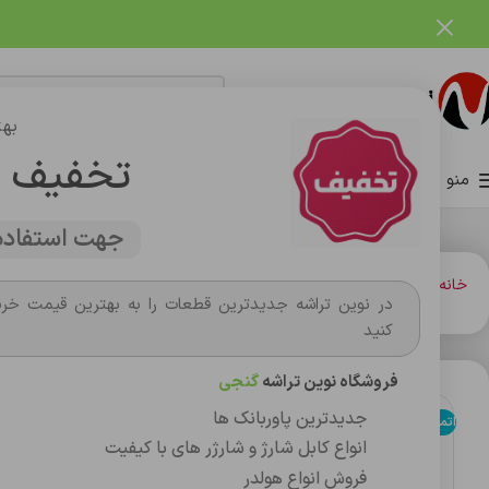
فروشگاه نوین تراشه گنجی
بهت
تخفیف 
منو
صفحه اصلی
فروشگاه
وبلاگ
تماس با ما
درباره ما
جهت استفاده 
خانه
قاب تجاري نوکيا
قاب نوکيا
قاب ژله اي نوکيا 2019 106
در نوین تراشه جدیدترین قطعات را به بهترین قیمت خری
کنید
فروشگاه نوین تراشه
گنجی
جدیدترین پاوربانک ها
اتمام موجودی
انواع کابل شارژ و شارژر های با کیفیت
فروش انواع هولدر