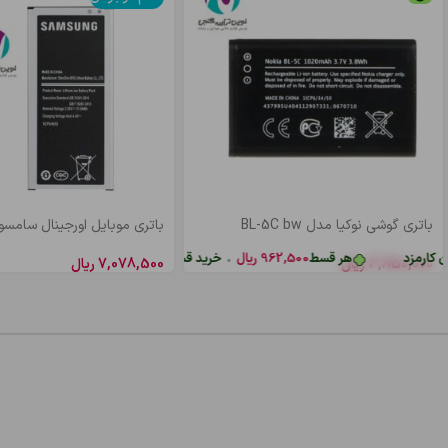
باتری گوشی نوکیا مدل BL-5C bw
باتری موبايل اورجینال سامسونگ  bw
ارمزد
هر قسط
962,500
ریال
•
خرید قسطی با ترب‌پی بدون کارمزد
3,850,000
ریال
7,078,500
ریال