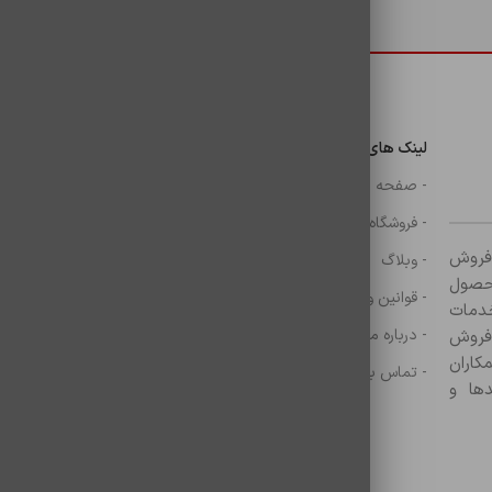
دسترسی سریع
لینک های مهم
دسترسی سریع
ن
- صفحه اصلی
- گوشی
- فروشگاه
- شارژر
ر زمینه فروش
- وبلاگ
- هولدر ها
ازم جانبی آغاز کرده و با بیش از ۸۰۰ محصول
- قوانین و مقررات
- موس و کيبرد
خدمات
- درباره ما
- حساب کاربری
 فروش
کاران
- تماس با ما
- سبد خرید
ها و