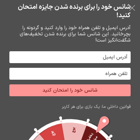
خرید قسطی با ترب‌پی
شانس خود را برای برنده شدن جایزه امتحان
فروشگاه نوین تراشه گنجی
عبور به ناوبری
رفتن به محتوای اصلی
کنید!
منو
آدرس ایمیل و تلفن همراه خود را وارد کنید و گردونه را
بچرخانید. این شانس شما برای برنده شدن تخفیف‌های
0
0
ریال
شگفت‌انگیز است!
خانه
قاب تجاري نوکيا
قاب نوکيا
شانس خود را امتحان کنید
قوانین داخلی ما: یک بازی برای هر کاربر
پوچ
پوچ
ت