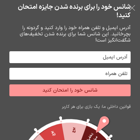
بدون ضامن، بدون سود
شانس خود را برای برنده شدن جایزه امتحان
فروشگاه نوین تراشه گنجی
عبور به ناوبری
رفتن به محتوای اصلی
کنید!
منو
آدرس ایمیل و تلفن همراه خود را وارد کنید و گردونه را
بچرخانید. این شانس شما برای برنده شدن تخفیف‌های
0
0
ریال
شگفت‌انگیز است!
خانه
شارژر و کابل شارژر فندکي
فندکي
شانس خود را امتحان کنید
اتمام موجودی
قوانین داخلی ما: یک بازی برای هر کاربر
پوچ
پوچ
ت