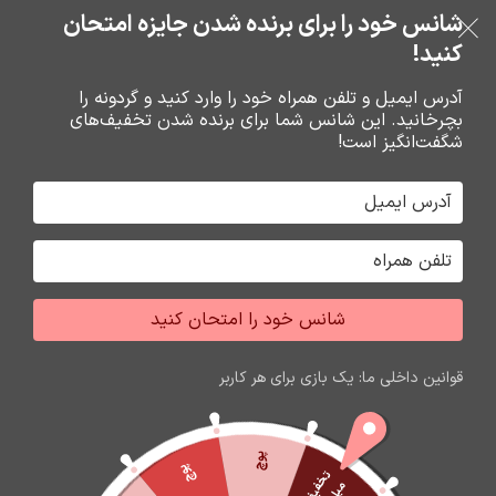
شانس خود را برای برنده شدن جایزه امتحان
فروشگاه نوین تراشه گنجی
عبور به ناوبری
رفتن به محتوای اصلی
کنید!
منو
آدرس ایمیل و تلفن همراه خود را وارد کنید و گردونه را
بچرخانید. این شانس شما برای برنده شدن تخفیف‌های
0
0
ریال
شگفت‌انگیز است!
خانه
شارژر و کابل شارژر فندکي
فندکي
شانس خود را امتحان کنید
اتمام موجودی
قوانین داخلی ما: یک بازی برای هر کاربر
پوچ
پوچ
ت