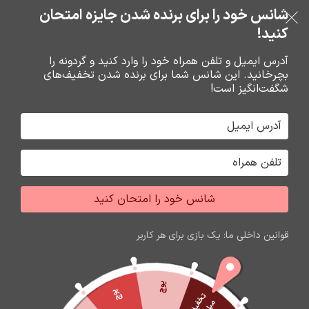
بدون ضامن، بدون سود
شانس خود را برای برنده شدن جایزه امتحان
فروشگاه نوین تراشه گنجی
عبور به ناوبری
رفتن به محتوای اصلی
کنید!
منو
آدرس ایمیل و تلفن همراه خود را وارد کنید و گردونه را
بچرخانید. این شانس شما برای برنده شدن تخفیف‌های
0
0
ریال
شگفت‌انگیز است!
خانه
شارژر و کابل شارژر فندکي
فندکي
شانس خود را امتحان کنید
اتمام موجودی
قوانین داخلی ما: یک بازی برای هر کاربر
پوچ
پوچ
ت