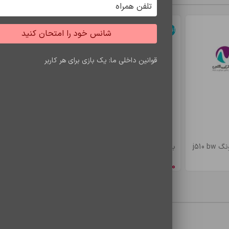
اتمام موجودی
اتمام موجودی
شانس خود را امتحان کنید
قوانین داخلی ما: یک بازی برای هر کاربر
j510
باتري s7 edje/bw935
باتري a5/e5 bw
8,548,650
ریال
4,900,500
ری
محصولات مشاهده شده