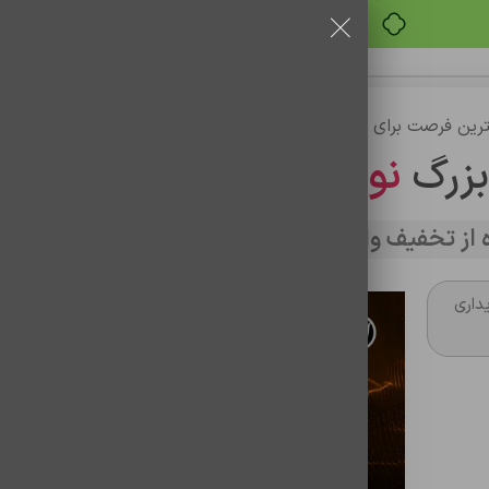
خرید قسطی با ترب‌پی
رین فرصت برای خرید
بزرگ
نوین تراشه
از تخفیف وارد سایت شوید
داری
فلش مموری 32 گیگ پاناتک مدل P408
شناسه محصول:
1101022