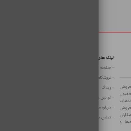
دسترسی سریع
لینک های مهم
دسترسی سریع
ن
- صفحه اصلی
- گوشی
- فروشگاه
- شارژر
ر زمینه فروش
- وبلاگ
- هولدر ها
ازم جانبی آغاز کرده و با بیش از ۸۰۰ محصول
- قوانین و مقررات
- موس و کيبرد
خدمات
- درباره ما
- حساب کاربری
 فروش
کاران
- تماس با ما
- سبد خرید
ها و