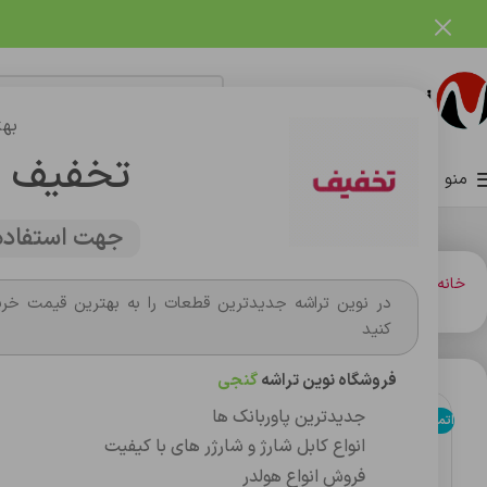
فروشگاه نوین تراشه گنجی
بهت
تخفیف 
منو
صفحه اصلی
فروشگاه
وبلاگ
تماس با ما
درباره ما
جهت استفاده 
خانه
کارت حافظه،فلش مموري
فلش مموري
فلش مموری 32 گیگ پاناتک مدل P408
در نوین تراشه جدیدترین قطعات را به بهترین قیمت خری
کنید
فروشگاه نوین تراشه
گنجی
جدیدترین پاوربانک ها
اتمام موجودی
انواع کابل شارژ و شارژر های با کیفیت
فروش انواع هولدر