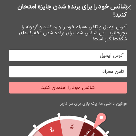
خرید قسطی با ترب‌پی
شانس خود را برای برنده شدن جایزه امتحان
فروشگاه نوین تراشه گنجی
عبور به ناوبری
رفتن به محتوای اصلی
کنید!
منو
آدرس ایمیل و تلفن همراه خود را وارد کنید و گردونه را
بچرخانید. این شانس شما برای برنده شدن تخفیف‌های
0
0
ریال
شگفت‌انگیز است!
خانه
کارت حافظه،فلش مموري
فلش مموري
شانس خود را امتحان کنید
اتمام موجودی
قوانین داخلی ما: یک بازی برای هر کاربر
پوچ
پوچ
ت