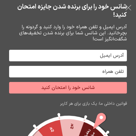
بدون ضامن، بدون سود
شانس خود را برای برنده شدن جایزه امتحان
فروشگاه نوین تراشه گنجی
عبور به ناوبری
رفتن به محتوای اصلی
کنید!
منو
آدرس ایمیل و تلفن همراه خود را وارد کنید و گردونه را
بچرخانید. این شانس شما برای برنده شدن تخفیف‌های
0
0
ریال
شگفت‌انگیز است!
خانه
کارت حافظه،فلش مموري
فلش مموري
شانس خود را امتحان کنید
اتمام موجودی
قوانین داخلی ما: یک بازی برای هر کاربر
پوچ
پوچ
ت