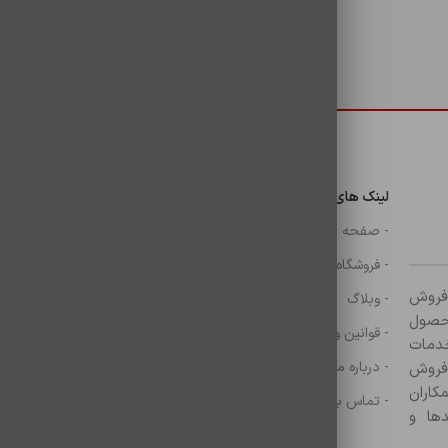
دسترسی سریع
لینک های مهم
دسترسی سریع
ن
- صفحه اصلی
- گوشی
- فروشگاه
- شارژر
ر زمینه فروش
- وبلاگ
- هولدر ها
ازم جانبی آغاز کرده و با بیش از ۸۰۰ محصول
- قوانین و مقررات
- موس و کيبرد
خدمات
- درباره ما
- حساب کاربری
 فروش
کاران
- تماس با ما
- سبد خرید
ها و