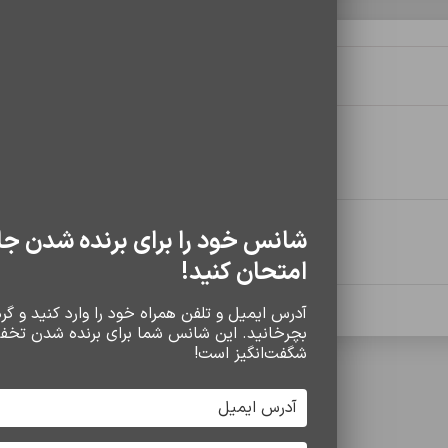
توضیحات تکمیلی
نظرات (0)
سایز
20 کیلوگرم
شانس خود را برای برنده شدن جا
رابط
20
امتحان کنید!
آدرس ایمیل و تلفن همراه خود را وارد کنید و گردو
مشخصات کلی
1405/12
بچرخانید. این شانس شما برای برنده شدن تخف
شگفت‌انگیز است!
16 گیگابایت
سایر محصولات