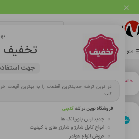
فروشگاه نوین تراشه گنجی
بهت
تخفیف 
منو
صفحه اصلی
فروشگاه
وبلاگ
تماس با ما
درباره ما
جهت استفاده 
خانه
کارت حافظه،فلش مموري
فلش مموري
فلش مموری 16گیگ وریتی مدل V821
در نوین تراشه جدیدترین قطعات را به بهترین قیمت خری
کنید
فروشگاه نوین تراشه
گنجی
جدیدترین پاوربانک ها
اتمام موجودی
انواع کابل شارژ و شارژر های با کیفیت
فروش انواع هولدر