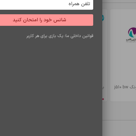
اتمام موجودی
اتمام موجودی
شانس خود را امتحان کنید
قوانین داخلی ما: یک بازی برای هر کاربر
j510
باتري s7 edje/bw935
باتري a5/e5 bw
8,548,650
ریال
4,900,500
ری
محصولات مشاهده شده