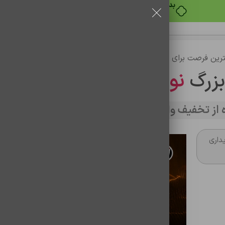
بدون ضامن، بدون سود
رین فرصت برای خرید
بزرگ
نوین تراشه
از تخفیف وارد سایت شوید
داری
فلش مموری 16گیگ وریتی مدل V821
شناسه محصول:
1101035