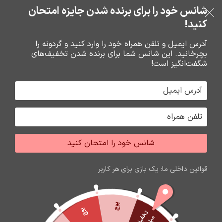
بدون ضامن، بدون سود
شانس خود را برای برنده شدن جایزه امتحان
فروشگاه نوین تراشه گنجی
عبور به ناوبری
رفتن به محتوای اصلی
کنید!
منو
آدرس ایمیل و تلفن همراه خود را وارد کنید و گردونه را
بچرخانید. این شانس شما برای برنده شدن تخفیف‌های
0
0
ریال
شگفت‌انگیز است!
خانه
کارت حافظه،فلش مموري
فلش مموري
شانس خود را امتحان کنید
اتمام موجودی
قوانین داخلی ما: یک بازی برای هر کاربر
پوچ
پوچ
ت