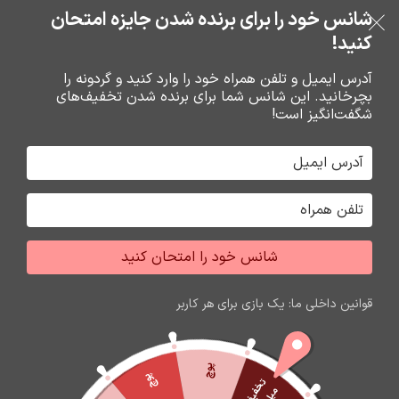
خرید قسطی با ترب‌پی
شانس خود را برای برنده شدن جایزه امتحان
فروشگاه نوین تراشه گنجی
عبور به ناوبری
رفتن به محتوای اصلی
کنید!
منو
آدرس ایمیل و تلفن همراه خود را وارد کنید و گردونه را
بچرخانید. این شانس شما برای برنده شدن تخفیف‌های
0
0
ریال
شگفت‌انگیز است!
خانه
کارت حافظه،فلش مموري
فلش مموري
شانس خود را امتحان کنید
اتمام موجودی
قوانین داخلی ما: یک بازی برای هر کاربر
پوچ
پوچ
ت