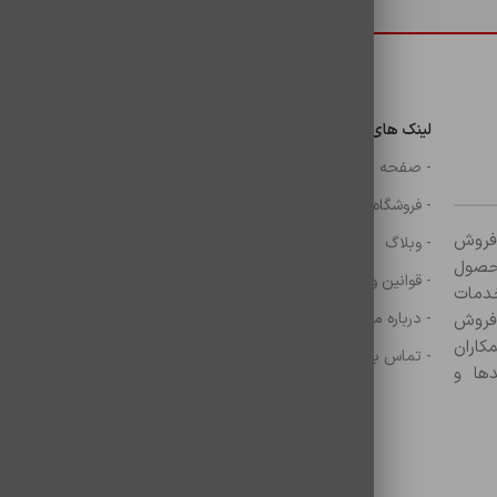
 باشید.
دسترسی سریع
لینک های مهم
دسترسی سریع
ن
- صفحه اصلی
- گوشی
- فروشگاه
- شارژر
ر زمینه فروش
- وبلاگ
- هولدر ها
ازم جانبی آغاز کرده و با بیش از ۸۰۰ محصول
- قوانین و مقررات
- موس و کيبرد
خدمات
- درباره ما
- حساب کاربری
 فروش
کاران
- تماس با ما
- سبد خرید
ها و