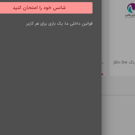
شانس خود را امتحان کنید
قوانین داخلی ما: یک بازی برای هر کاربر
j510
باتري s7 edje/bw935
باتري a5/e5 bw
8,548,650
ریال
4,900,500
ری
معایب
محصولات مشاهده شده
*
ایمیل
 می‌نویسم.