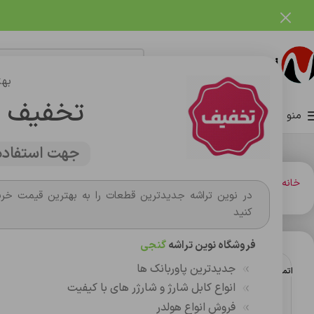
فروشگاه نوین تراشه گنجی
بهت
تخفیف 
منو
صفحه اصلی
فروشگاه
وبلاگ
تماس با ما
درباره ما
جهت استفاده 
خانه
شارژر و کابل شارژر فندکي
شارژر
شارژر 67w ميلانو aaa
در نوین تراشه جدیدترین قطعات را به بهترین قیمت خری
کنید
فروشگاه نوین تراشه
گنجی
جدیدترین پاوربانک ها
اتمام موجودی
انواع کابل شارژ و شارژر های با کیفیت
فروش انواع هولدر