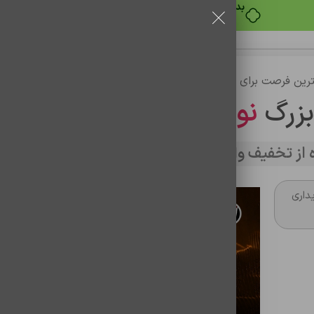
بدون ضامن، بدون سود
رین فرصت برای خرید
بزرگ
نوین تراشه
از تخفیف وارد سایت شوید
داری
شارژر 67w ميلانو aaa
شناسه محصول:
0202051