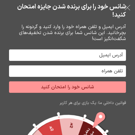
بدون ضامن، بدون سود
شانس خود را برای برنده شدن جایزه امتحان
فروشگاه نوین تراشه گنجی
عبور به ناوبری
رفتن به محتوای اصلی
کنید!
منو
آدرس ایمیل و تلفن همراه خود را وارد کنید و گردونه را
بچرخانید. این شانس شما برای برنده شدن تخفیف‌های
0
0
ریال
شگفت‌انگیز است!
خانه
شارژر و کابل شارژر فندکي
شارژر
شانس خود را امتحان کنید
اتمام موجودی
قوانین داخلی ما: یک بازی برای هر کاربر
پوچ
پوچ
ت