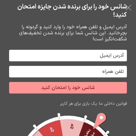
خرید قسطی با ترب‌پی
شانس خود را برای برنده شدن جایزه امتحان
فروشگاه نوین تراشه گنجی
عبور به ناوبری
رفتن به محتوای اصلی
کنید!
منو
آدرس ایمیل و تلفن همراه خود را وارد کنید و گردونه را
بچرخانید. این شانس شما برای برنده شدن تخفیف‌های
0
0
ریال
شگفت‌انگیز است!
خانه
شارژر و کابل شارژر فندکي
فندکي
شانس خود را امتحان کنید
اتمام موجودی
قوانین داخلی ما: یک بازی برای هر کاربر
پوچ
پوچ
ت