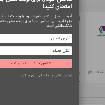
سایر محصولات
امتحان کنید!
آدرس ایمیل و تلفن همراه خود را وارد کنید و گردو
اتمام موجودی
اتمام موجودی
بچرخانید. این شانس شما برای برنده شدن تخف
شگفت‌انگیز است!
شانس خود را امتحان کنید
j510
باتري s7 edje/bw935
باتري a5/e5 bw
قوانین داخلی ما: یک بازی برای هر کاربر
8,548,650
ریال
4,900,500
ری
محصولات مشاهده شده