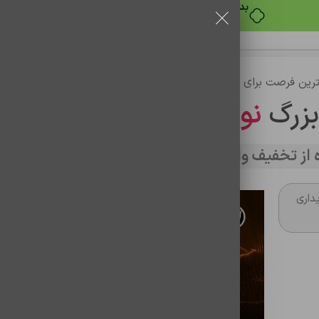
خرید قسطی با ترب‌پی
رین فرصت برای خرید
بزرگ
نوین تراشه
از تخفیف وارد سایت شوید
داری
شارژر اورجينال سامسونگ PD 45w bw
شناسه محصول:
0202053