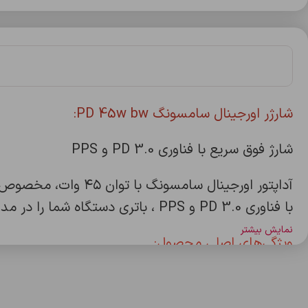
شارژر اورجينال سامسونگ PD 45w bw:
شارژ فوق سریع با فناوری PD 3.0 و PPS
با فناوری PD 3.0 و PPS ، باتری دستگاه شما را در مدت زمان بسیار کوتاهی تا 50٪ شارژ می‌کند!
نمایش بیشتر
ویژگی‌های اصلی محصول:
• مدل: EP-TA845XBEGCN
• توان خروجی: حداکثر ۴۵ وات (PD 3.0 + PPS)