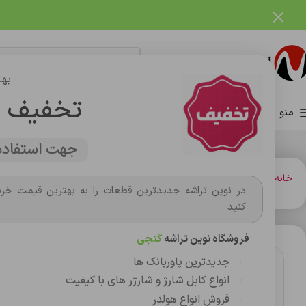
فروشگاه نوین تراشه گنجی
بهت
تخفیف 
منو
صفحه اصلی
فروشگاه
وبلاگ
تماس با ما
درباره ما
جهت استفاده 
خانه
شارژر و کابل شارژر فندکي
شارژر
شارژر اورجينال سامسونگ PD 45w bw
در نوین تراشه جدیدترین قطعات را به بهترین قیمت خری
کنید
فروشگاه نوین تراشه
گنجی
جدیدترین پاوربانک ها
انواع کابل شارژ و شارژر های با کیفیت
فروش انواع هولدر