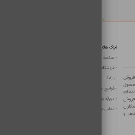
دسترسی سریع
لینک های مهم
دسترسی سریع
ن
- صفحه اصلی
- گوشی
- فروشگاه
- شارژر
ر زمینه فروش
- وبلاگ
- هولدر ها
ازم جانبی آغاز کرده و با بیش از ۸۰۰ محصول
- قوانین و مقررات
- موس و کيبرد
خدمات
- درباره ما
- حساب کاربری
 فروش
کاران
- تماس با ما
- سبد خرید
ها و