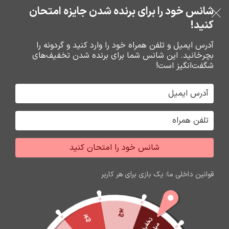
بدون ضامن، بدون سود
شانس خود را برای برنده شدن جایزه امتحان
فروشگاه نوین تراشه گنجی
عبور به ناوبری
رفتن به محتوای اصلی
کنید!
منو
آدرس ایمیل و تلفن همراه خود را وارد کنید و گردونه را
بچرخانید. این شانس شما برای برنده شدن تخفیف‌های
0
0
ریال
شگفت‌انگیز است!
خانه
شارژر و کابل شارژر فندکي
شارژر
شانس خود را امتحان کنید
قوانین داخلی ما: یک بازی برای هر کاربر
پوچ
پوچ
ت