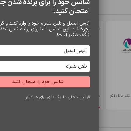
شانس خود را برای برنده شدن جا
سایر محصولات
امتحان کنید!
آدرس ایمیل و تلفن همراه خود را وارد کنید و گردو
بچرخانید. این شانس شما برای برنده شدن تخف
اتمام موجودی
اتمام موجودی
شگفت‌انگیز است!
شانس خود را امتحان کنید
j510
باتري s7 edje/bw935
باتري a5/e5 bw
قوانین داخلی ما: یک بازی برای هر کاربر
8,548,650
ریال
4,900,500
ری
محصولات مشاهده شده