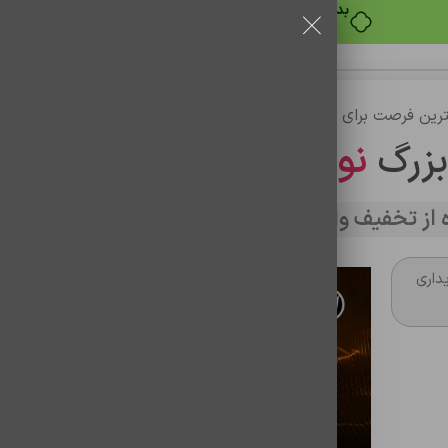
بدون ضامن، بدون سود
رین فرصت برای خرید
بزرگ
نوین تراشه
از تخفیف وارد سایت شوید
داری
سوزن سیم کارت پک 10 عددی
شناسه محصول:
1301003