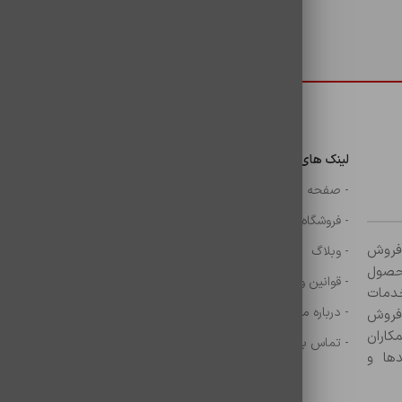
دسترسی سریع
لینک های مهم
دسترسی سریع
ن
- صفحه اصلی
- گوشی
- فروشگاه
- شارژر
ر زمینه فروش
- وبلاگ
- هولدر ها
ازم جانبی آغاز کرده و با بیش از ۸۰۰ محصول
- قوانین و مقررات
- موس و کيبرد
خدمات
- درباره ما
- حساب کاربری
 فروش
کاران
- تماس با ما
- سبد خرید
ها و