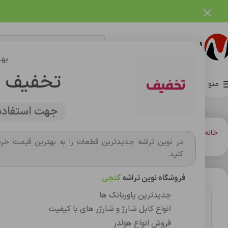
فروشگاه نوین تراشه گنجی
بهت
تخفیف 
منو
صفحه اصلی
فروشگاه
وبلاگ
تماس با ما
درباره ما
جهت استفاده 
خانه
کارت حافظه،فلش مموري
سوزن سیم کارت پک 10 عددی
در نوین تراشه جدیدترین قطعات را به بهترین قیمت خری
کنید
فروشگاه نوین تراشه
گنجی
جدیدترین پاوربانک ها
انواع کابل شارژ و شارژر های با کیفیت
فروش انواع هولدر