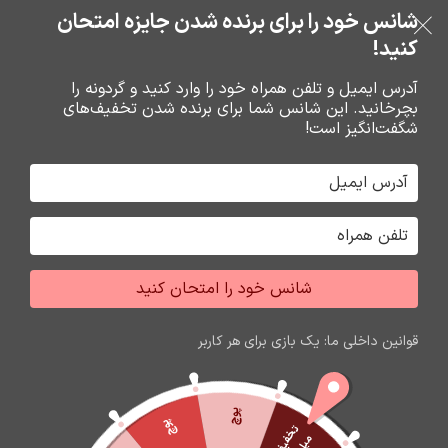
خرید قسطی با ترب‌پی
شانس خود را برای برنده شدن جایزه امتحان
فروشگاه نوین تراشه گنجی
عبور به ناوبری
رفتن به محتوای اصلی
کنید!
منو
آدرس ایمیل و تلفن همراه خود را وارد کنید و گردونه را
بچرخانید. این شانس شما برای برنده شدن تخفیف‌های
0
0
ریال
شگفت‌انگیز است!
خانه
ساعت هوشمند
ساعت هوشمند
شانس خود را امتحان کنید
اتمام موجودی
قوانین داخلی ما: یک بازی برای هر کاربر
پوچ
پوچ
ت