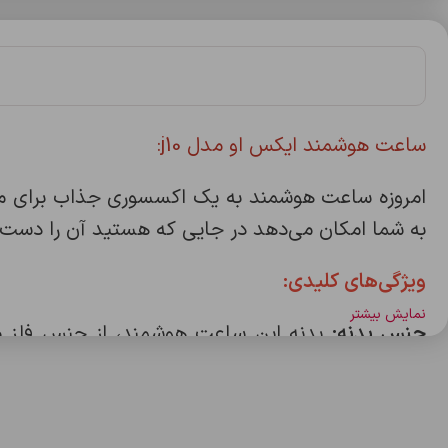
ساعت هوشمند ایکس او مدل j10:
به شما امکان می‌دهد در جایی که هستید آن را دست ک
ویژگی‌های کلیدی:
نمایش بیشتر
جنس بدنه:
بدنه این ساعت هوشمند، از جنس فلز می‌
دستگاه‌های هوشمند منجر میشود. فلز به دلیل ساختا
هوشمند شما در برابر استفاده روزمره و شرایط س
هوشمند مانند سنسور ضربان قلب، به طور دقیقتر دمای 