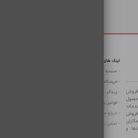
دسترسی سریع
لینک های مهم
دسترسی سریع
ن
- صفحه اصلی
- گوشی
- فروشگاه
- شارژر
ر زمینه فروش
- وبلاگ
- هولدر ها
ازم جانبی آغاز کرده و با بیش از ۸۰۰ محصول
- قوانین و مقررات
- موس و کيبرد
خدمات
- درباره ما
- حساب کاربری
 فروش
کاران
- تماس با ما
- سبد خرید
ها و