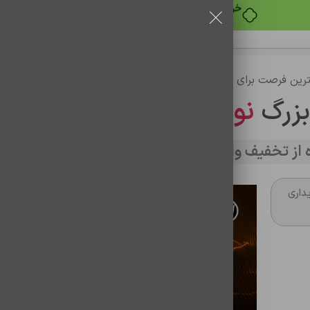
خرید قسطی با ترب‌پی
رین فرصت برای خرید
بزرگ
نوین تراشه
از تخفیف وارد سایت شوید
داری
ساعت هوشمند ایکس او مدل j10
شناسه محصول:
0801014