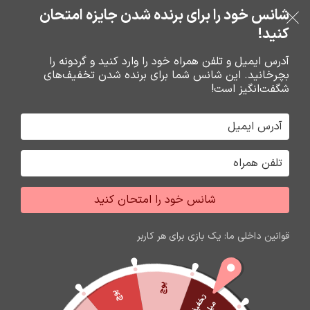
بدون ضامن، بدون سود
شانس خود را برای برنده شدن جایزه امتحان
فروشگاه نوین تراشه گنجی
عبور به ناوبری
رفتن به محتوای اصلی
کنید!
منو
آدرس ایمیل و تلفن همراه خود را وارد کنید و گردونه را
بچرخانید. این شانس شما برای برنده شدن تخفیف‌های
0
0
ریال
شگفت‌انگیز است!
خانه
ساعت هوشمند
ساعت هوشمند
شانس خود را امتحان کنید
اتمام موجودی
قوانین داخلی ما: یک بازی برای هر کاربر
پوچ
پوچ
ت