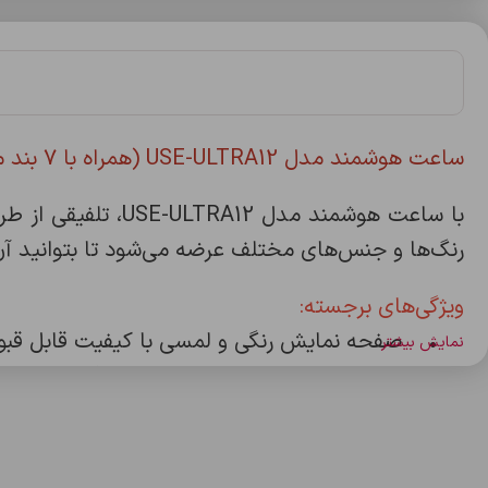
ساعت هوشمند مدل USE-ULTRA12 (همراه با ۷ بند متنوع)
با ساعت هوشمند م
رنگ‌ها و جنس‌های مختلف عرضه می‌شود تا بتوانید آن ر
ویژگی‌های برجسته:
• صفحه نمایش رنگی و لمسی با کیفیت قابل قبو
نمایش بیشتر
• سنجش ضربان قلب، پایش خواب، فشار خون و
• پشتیبانی از حالت‌های ورزشی متنوع
• شارژدهی مناسب باتری برای استفاده روزمره
• سازگاری با سیستم‌عامل‌های Android و iOS