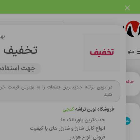
فروشگاه نوین تراشه گنجی
بهت
تخفیف 
منو
صفحه اصلی
فروشگاه
وبلاگ
تماس با ما
درباره ما
جهت استفاده 
خانه
ساعت هوشمند
ساعت هوشمند
ساعت هوشمند USE-Ultra12
در نوین تراشه جدیدترین قطعات را به بهترین قیمت خری
کنید
فروشگاه نوین تراشه
گنجی
جدیدترین پاوربانک ها
اتمام موجودی
انواع کابل شارژ و شارژر های با کیفیت
فروش انواع هولدر