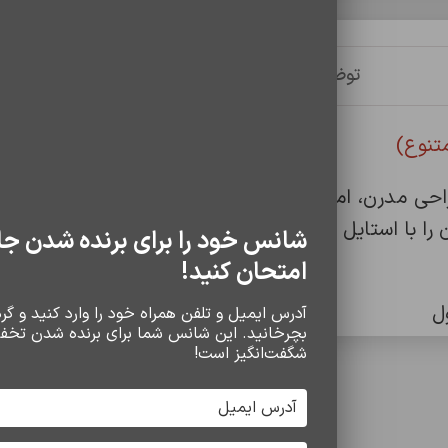
توضیحات
توضیحات تکمیلی
نظرات (0)
دل USE-ULTRA12، تلفیقی از طراحی مدرن، امکانات کاربردی و تنوع در 
ا با استایل روزانه یا ورزشی خود هماهنگ کنید.
شانس خود را برای برنده شدن جا
امتحان کنید!
ل
آدرس ایمیل و تلفن همراه خود را وارد کنید و گردو
بچرخانید. این شانس شما برای برنده شدن تخف
 سطح اکسیژن
شگفت‌انگیز است!
سایر محصولات