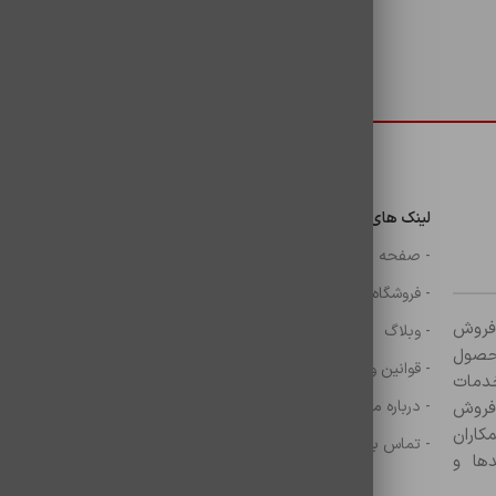
دسترسی سریع
لینک های مهم
دسترسی سریع
ن
- صفحه اصلی
- گوشی
- فروشگاه
- شارژر
ر زمینه فروش
- وبلاگ
- هولدر ها
ازم جانبی آغاز کرده و با بیش از ۸۰۰ محصول
- قوانین و مقررات
- موس و کيبرد
خدمات
- درباره ما
- حساب کاربری
 فروش
کاران
- تماس با ما
- سبد خرید
ها و