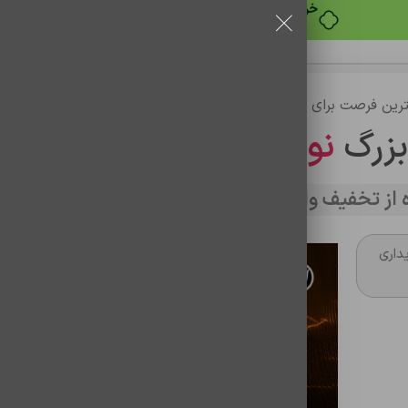
خرید قسطی با ترب‌پی
رین فرصت برای خرید
بزرگ
نوین تراشه
از تخفیف وارد سایت شوید
داری
ساعت هوشمند USE-Ultra12
شناسه محصول:
0801004