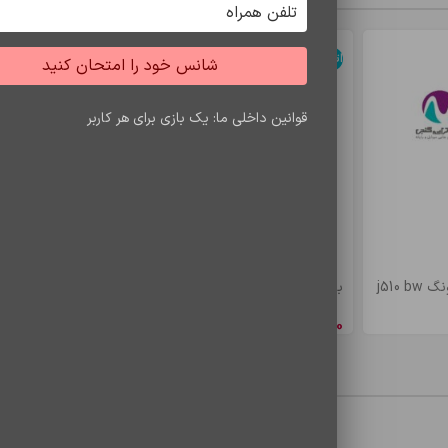
اتمام موجودی
اتمام موجودی
شانس خود را امتحان کنید
قوانین داخلی ما: یک بازی برای هر کاربر
امکانات کامل در اختیار دارید، بلکه به دلیل بندها
j510
باتري s7 edje/bw935
باتري a5/e5 bw
8,548,650
ریال
4,900,500
ری
محصولات مشاهده شده