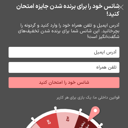
بدون ضامن، بدون سود
شانس خود را برای برنده شدن جایزه امتحان
فروشگاه نوین تراشه گنجی
عبور به ناوبری
رفتن به محتوای اصلی
کنید!
منو
آدرس ایمیل و تلفن همراه خود را وارد کنید و گردونه را
بچرخانید. این شانس شما برای برنده شدن تخفیف‌های
0
0
ریال
شگفت‌انگیز است!
خانه
ساعت هوشمند
ساعت هوشمند
شانس خود را امتحان کنید
اتمام موجودی
قوانین داخلی ما: یک بازی برای هر کاربر
پوچ
پوچ
ت