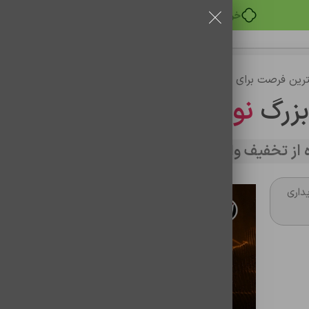
خرید قسطی با ترب‌پی
رین فرصت برای خرید
بزرگ
نوین تراشه
از تخفیف وارد سایت شوید
داری
روغن گلس ضد حباب گوشی
شناسه محصول:
1301004