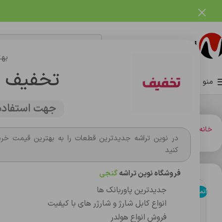
فروشگاه نوین تراشه گنجی
بهت
تخفیف 
منو
صفحه اصلی
فروشگاه
وبلاگ
تماس با ما
درباره ما
جهت استفاده 
خانه
کارت حافظه،فلش مموري
روغن گلس ضد حباب گوشی
در نوین تراشه جدیدترین قطعات را به بهترین قیمت خری
کنید
فروشگاه نوین تراشه
گنجی
جدیدترین پاوربانک ها
اتمام موجودی
انواع کابل شارژ و شارژر های با کیفیت
فروش انواع هولدر