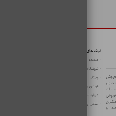
دسترسی سریع
لینک های مهم
دسترسی سریع
ن
- صفحه اصلی
- گوشی
- فروشگاه
- شارژر
ر زمینه فروش
- وبلاگ
- هولدر ها
ازم جانبی آغاز کرده و با بیش از ۸۰۰ محصول
- قوانین و مقررات
- موس و کيبرد
خدمات
- درباره ما
- حساب کاربری
 فروش
کاران
- تماس با ما
- سبد خرید
ها و