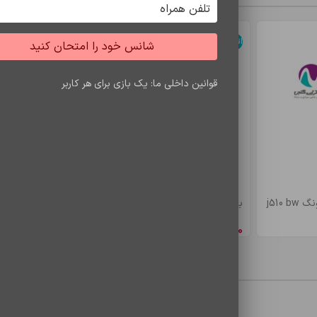
اتمام موجودی
اتمام موجودی
شانس خود را امتحان کنید
قوانین داخلی ما: یک بازی برای هر کاربر
j510
باتري s7 edje/bw935
باتري a5/e5 bw
8,548,650
ریال
4,900,500
ری
محصولات مشاهده شده