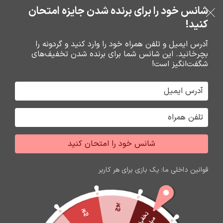
بدون ضامن، بدون سود
شانس خود را برای برنده شدن جایزه امتحان
فروشگاه نوین تراشه گنجی
عبور به ناوبری
رفتن به محتوای اصلی
کنید!
منو
آدرس ایمیل و تلفن همراه خود را وارد کنید و گردونه را
بچرخانید. این شانس شما برای برنده شدن تخفیف‌های
0
0
ریال
شگفت‌انگیز است!
خانه
کارت حافظه،فلش مموري
کارت حافظه
شانس خود را امتحان کنید
اتمام موجودی
قوانین داخلی ما: یک بازی برای هر کاربر
پوچ
پوچ
ت