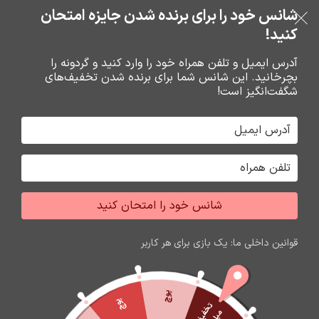
شانس خود را برای برنده شدن جایزه امتحان
فروشگاه نوین تراشه گنجی
عبور به ناوبری
خرید قسطی با ترب‌پی
رفتن به محتوای اصلی
کنید!
منو
آدرس ایمیل و تلفن همراه خود را وارد کنید و گردونه را
بچرخانید. این شانس شما برای برنده شدن تخفیف‌های
0
0
ریال
شگفت‌انگیز است!
خانه
تبديل ها
تبديل ها
شانس خود را امتحان کنید
قوانین داخلی ما: یک بازی برای هر کاربر
پوچ
پوچ
ت