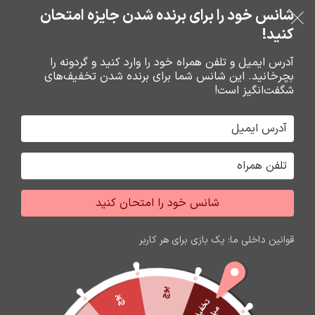
خرید قسطی با ترب‌پی
شانس خود را برای برنده شدن جایزه امتحان
فروشگاه نوین تراشه گنجی
عبور به ناوبری
رفتن به محتوای اصلی
کنید!
منو
آدرس ایمیل و تلفن همراه خود را وارد کنید و گردونه را
بچرخانید. این شانس شما برای برنده شدن تخفیف‌های
0
0
ریال
شگفت‌انگیز است!
خانه
تبديل ها
تبديل ها
شانس خود را امتحان کنید
قوانین داخلی ما: یک بازی برای هر کاربر
پوچ
پوچ
ت