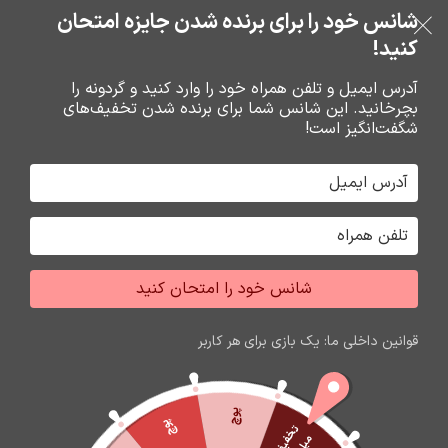
بدون ضامن، بدون سود
شانس خود را برای برنده شدن جایزه امتحان
فروشگاه نوین تراشه گنجی
عبور به ناوبری
رفتن به محتوای اصلی
کنید!
منو
آدرس ایمیل و تلفن همراه خود را وارد کنید و گردونه را
بچرخانید. این شانس شما برای برنده شدن تخفیف‌های
0
0
ریال
شگفت‌انگیز است!
خانه
تزئيني
جاکليدي و اويز
شانس خود را امتحان کنید
اتمام موجودی
قوانین داخلی ما: یک بازی برای هر کاربر
پوچ
پوچ
ت