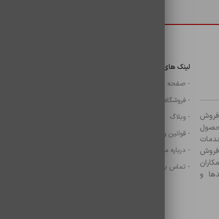
دسترسی سریع
لینک های مهم
دسترسی سریع
ن
- صفحه اصلی
- گوشی
- فروشگاه
- شارژر
ر زمینه فروش
- وبلاگ
- هولدر ها
ازم جانبی آغاز کرده و با بیش از ۸۰۰ محصول
- قوانین و مقررات
- موس و کيبرد
خدمات
- درباره ما
- حساب کاربری
 فروش
کاران
- تماس با ما
- سبد خرید
ها و