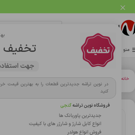
فروشگاه نوین تراشه گنجی
بهت
تخفیف 
منو
صفحه اصلی
فروشگاه
وبلاگ
تماس با ما
درباره ما
جهت استفاده 
خانه
باتري گوشي،سکه اي،ريموت و پاوربانک
باتري
باتری موبایل اورجینال شیائومی 3pro 4g/note13/x6pro/bm5t land
در نوین تراشه جدیدترین قطعات را به بهترین قیمت خری
کنید
فروشگاه نوین تراشه
گنجی
جدیدترین پاوربانک ها
انواع کابل شارژ و شارژر های با کیفیت
فروش انواع هولدر