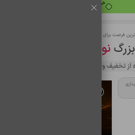
خرید قسطی با ترب‌پی
رین فرصت برای خرید
بزرگ
نوین تراشه
از تخفیف وارد سایت شوید
note1 (تقویت شده)
داری
باتری موبایل اورجینال شیائومی note13pro
4g/note13/x6pro/bm5t land (تقویت شده)
شناسه محصول:
0102120