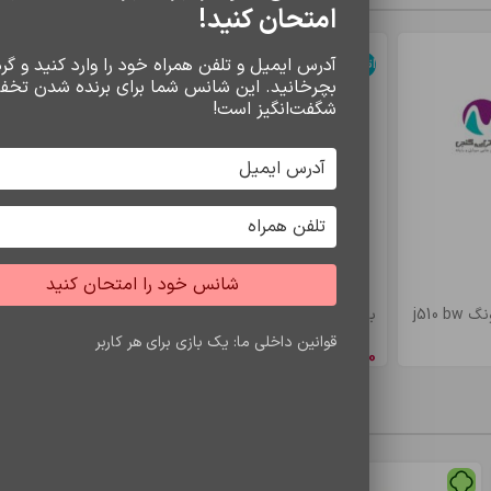
امتحان کنید!
آدرس ایمیل و تلفن همراه خود را وارد کنید و گردو
اتمام موجودی
اتمام موجودی
بچرخانید. این شانس شما برای برنده شدن تخف
شگفت‌انگیز است!
شانس خود را امتحان کنید
j510
باتري s7 edje/bw935
باتري a5/e5 bw
قوانین داخلی ما: یک بازی برای هر کاربر
8,548,650
ریال
4,900,500
ری
محصولات مشاهده شده