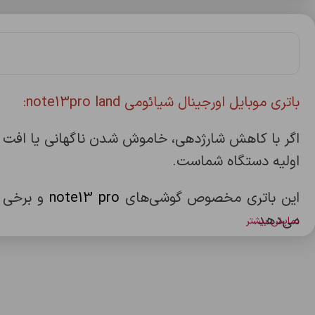
باتری موبایل اورجینال شیائومی note13pro land:
اولیه دستگاه شماست.
این باتری مخصوص گوشی‌های
note13 pro
و برخی م
می‌دهد.
نمایش بیشتر
ویژگی‌ها:
• کیفیت اصلی و قابل اعتماد
• شارژدهی بالا و طول عمر بیشتر