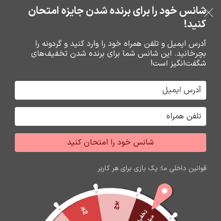
شانس خود را برای برنده شدن جایزه امتحان
فروشگاه نوین تراشه گنجی
عبور به ناوبری
رفتن به محتوای اصلی
کنید!
منو
آدرس ایمیل و تلفن همراه خود را وارد کنید و گردونه را
بچرخانید. این شانس شما برای برنده شدن تخفیف‌های
0
0
ریال
شگفت‌انگیز است!
خانه
باتري گوشي،سکه اي،ريموت و پاوربانک
باتري
شانس خود را امتحان کنید
اتمام موجودی
قوانین داخلی ما: یک بازی برای هر کاربر
پوچ
پوچ
ت