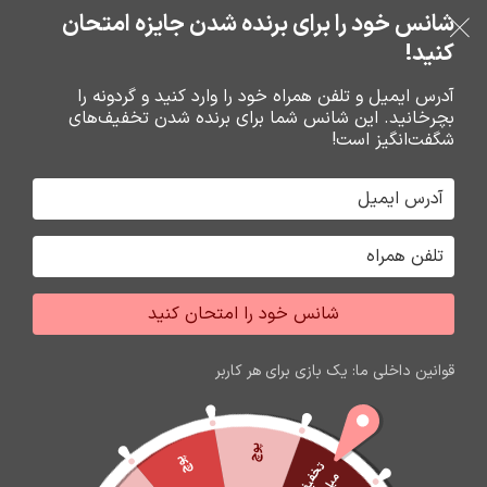
خرید قسطی با ترب‌پی
شانس خود را برای برنده شدن جایزه امتحان
فروشگاه نوین تراشه گنجی
عبور به ناوبری
رفتن به محتوای اصلی
کنید!
منو
آدرس ایمیل و تلفن همراه خود را وارد کنید و گردونه را
بچرخانید. این شانس شما برای برنده شدن تخفیف‌های
0
0
ریال
شگفت‌انگیز است!
خانه
باتري گوشي،سکه اي،ريموت و پاوربانک
باتري
شانس خود را امتحان کنید
اتمام موجودی
قوانین داخلی ما: یک بازی برای هر کاربر
پوچ
پوچ
ت