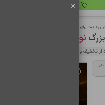
خرید قسطی با ترب‌پی
رین فرصت برای خرید
بزرگ
نوین تراشه
از تخفیف وارد سایت شوید
11p (تقویت شده)
داری
باتری موبایل اورجینال آیفون مدل 11pro LAND (تقویت شده)
شناسه محصول:
0102100