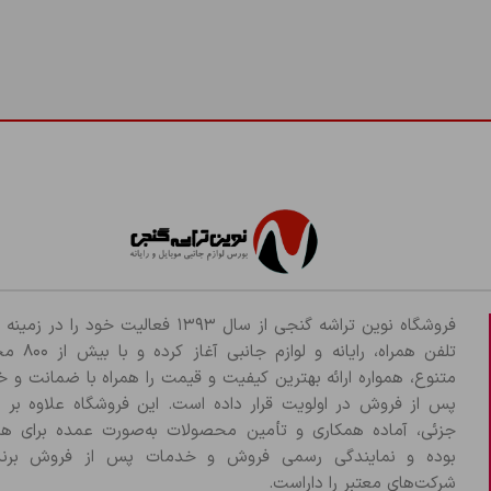
عدم گارانتی :
مشکل فیزیکی در باتری (فرورفتگی،ترکیدگی و …)
مخدوش شدن لیبل گارانتی
نکات مهم درباره باتری
Iphone 11pro:
دمای محیط:
از قرار دادن گوشی در معرض دمای بسیار ب
کالیبره کردن باتری:
هر چند وقت یکبار باتری را به طور
فروشگاه نوین تراشه گنجی از سال ۱۳۹۳ فعالیت خود را د
افزایش عمر باتری
تلفن همراه، رایانه و لو
متنوع، همواره ارائه بهترین کیفیت و قیمت را همراه با ضمانت و 
روشنایی صفحه نمایش:
کاهش روشنایی صفحه نمایش ب
پس از فروش در اولویت قرار داده است. این فروشگاه علاوه بر
بستن برنامه‌های غیر ضروری:
برنامه‌هایی که در پس‌زم
جزئی، آماده همکاری و تأمین محصولات به‌صورت عمده برای هم
بوده و نمایندگی رسمی فروش و خدمات پس از فروش برند
فعال کردن حالت صرفه‌جویی در مصرف انرژی:
این حال
شرکت‌های معتبر را داراست.