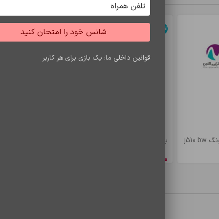
اتمام موجودی
اتمام موجودی
شانس خود را امتحان کنید
.
قوانین داخلی ما: یک بازی برای هر کاربر
ه خود را در صورت عدم نیاز به میزان معمول تغییر دهی
میباشد.
برق،استفاده از شارژر های بی کفیت مهم ترین عوامل خر
j510
باتري s7 edje/bw935
باتري a5/e5 bw
8,548,650
ریال
4,900,500
ری
محصولات مشاهده شده