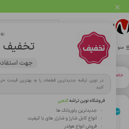
فروشگاه نوین تراشه گنجی
بهت
تخفیف 
منو
صفحه اصلی
فروشگاه
وبلاگ
تماس با ما
درباره ما
جهت استفاده 
خانه
باتري گوشي،سکه اي،ريموت و پاوربانک
باتري
باتری موبایل اورجینال آیفون مدل ro LAND
در نوین تراشه جدیدترین قطعات را به بهترین قیمت خری
کنید
فروشگاه نوین تراشه
گنجی
جدیدترین پاوربانک ها
اتمام موجودی
انواع کابل شارژ و شارژر های با کیفیت
فروش انواع هولدر