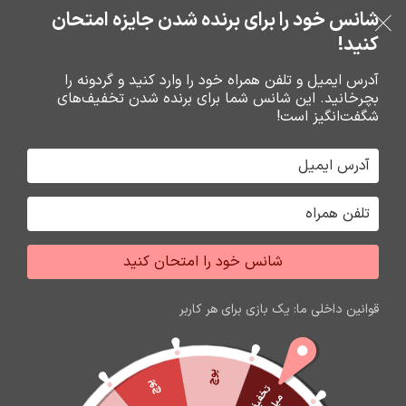
خرید قسطی با ترب‌پی
شانس خود را برای برنده شدن جایزه امتحان
فروشگاه نوین تراشه گنجی
عبور به ناوبری
رفتن به محتوای اصلی
کنید!
منو
آدرس ایمیل و تلفن همراه خود را وارد کنید و گردونه را
بچرخانید. این شانس شما برای برنده شدن تخفیف‌های
0
0
ریال
شگفت‌انگیز است!
خانه
باتري گوشي،سکه اي،ريموت و پاوربانک
باتري
شانس خود را امتحان کنید
قوانین داخلی ما: یک بازی برای هر کاربر
پوچ
پوچ
ت