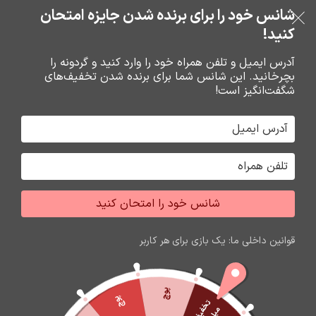
خرید قسطی با ترب‌پی
شانس خود را برای برنده شدن جایزه امتحان
فروشگاه نوین تراشه گنجی
عبور به ناوبری
رفتن به محتوای اصلی
کنید!
منو
آدرس ایمیل و تلفن همراه خود را وارد کنید و گردونه را
بچرخانید. این شانس شما برای برنده شدن تخفیف‌های
0
0
ریال
شگفت‌انگیز است!
خانه
باتري گوشي،سکه اي،ريموت و پاوربانک
باتري قلم و نيم قلم سکه اي
شانس خود را امتحان کنید
قوانین داخلی ما: یک بازی برای هر کاربر
پوچ
پوچ
ت