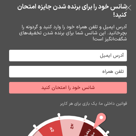
خرید قسطی با ترب‌پی
شانس خود را برای برنده شدن جایزه امتحان
فروشگاه نوین تراشه گنجی
عبور به ناوبری
رفتن به محتوای اصلی
کنید!
منو
آدرس ایمیل و تلفن همراه خود را وارد کنید و گردونه را
بچرخانید. این شانس شما برای برنده شدن تخفیف‌های
0
0
ریال
شگفت‌انگیز است!
خانه
باتري گوشي،سکه اي،ريموت و پاوربانک
باتري
شانس خود را امتحان کنید
قوانین داخلی ما: یک بازی برای هر کاربر
پوچ
پوچ
ت