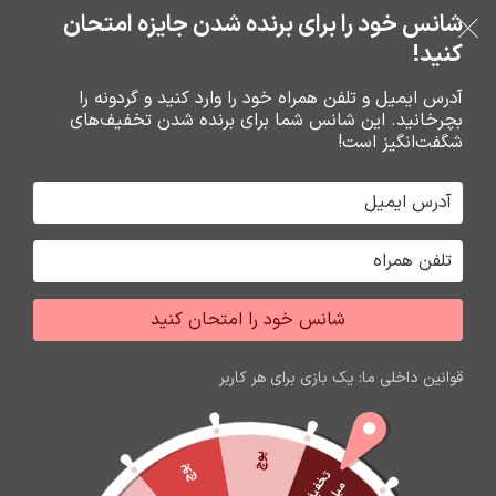
خرید قسطی با ترب‌پی
شانس خود را برای برنده شدن جایزه امتحان
فروشگاه نوین تراشه گنجی
عبور به ناوبری
رفتن به محتوای اصلی
کنید!
منو
آدرس ایمیل و تلفن همراه خود را وارد کنید و گردونه را
بچرخانید. این شانس شما برای برنده شدن تخفیف‌های
0
0
ریال
شگفت‌انگیز است!
خانه
باتري گوشي،سکه اي،ريموت و پاوربانک
باتري
شانس خود را امتحان کنید
اتمام موجودی
قوانین داخلی ما: یک بازی برای هر کاربر
پوچ
پوچ
ت