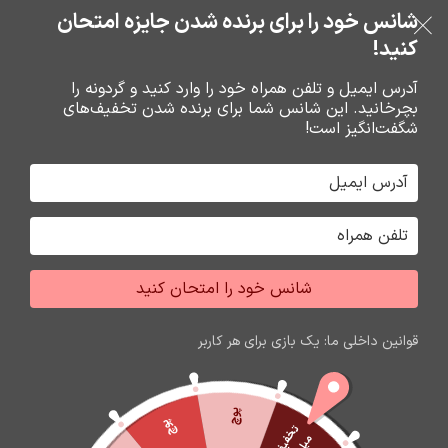
خرید قسطی با ترب‌پی
شانس خود را برای برنده شدن جایزه امتحان
فروشگاه نوین تراشه گنجی
عبور به ناوبری
رفتن به محتوای اصلی
کنید!
منو
آدرس ایمیل و تلفن همراه خود را وارد کنید و گردونه را
بچرخانید. این شانس شما برای برنده شدن تخفیف‌های
0
0
ریال
شگفت‌انگیز است!
خانه
باتري گوشي،سکه اي،ريموت و پاوربانک
باتري
شانس خود را امتحان کنید
قوانین داخلی ما: یک بازی برای هر کاربر
پوچ
پوچ
ت