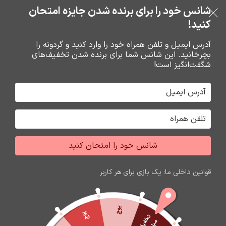
بدون ضامن، بدون سود
شانس خود را برای برنده شدن جایزه امتحان
فروشگاه نوین تراشه گنجی
عبور به ناوبری
رفتن به محتوای اصلی
کنید!
منو
آدرس ایمیل و تلفن همراه خود را وارد کنید و گردونه را
بچرخانید. این شانس شما برای برنده شدن تخفیف‌های
0
0
ریال
شگفت‌انگیز است!
خانه
باتري گوشي،سکه اي،ريموت و پاوربانک
باتري
شانس خود را امتحان کنید
اتمام موجودی
قوانین داخلی ما: یک بازی برای هر کاربر
پوچ
پوچ
ت