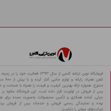
2- زمان شارژ کردن گوشی از گوشی استفاده نکنید.
3- از شارژرهای اورجینال و مناسب با باتری و مخصوص برند گوشی خود است.
باتری دارای گارانتی 3 ماهه از شرکتی می باشد که شرایط گارانتی به شرح زیر می باشد :
بادکردگی باتری
دارای لیبل شرکت
Land
عدم مشکلی فیزیکی (فرورفتگی،ترکیدگی و …)
فروشگاه نوین تراشه گنجی از سال ۱۳۹۳ فعالیت خود را د
تلفن همراه، رایانه و لو
عدم گارانتی :
متنوع، همواره ارائه بهترین کیفیت و قیمت را همراه با ضمانت و 
پس از فروش در اولویت قرار داده است. این فروشگاه علاوه بر
مشکل فیزیکی در باتری (فرورفتگی،ترکیدگی و …)
جزئی، آماده همکاری و تأمین محصولات به‌صورت عمده برای هم
بوده و نمایندگی رسمی فروش و خدمات پس از فروش برند
مخدوش شدن لیبل گارانتی
شرکت‌های معتبر را داراست.