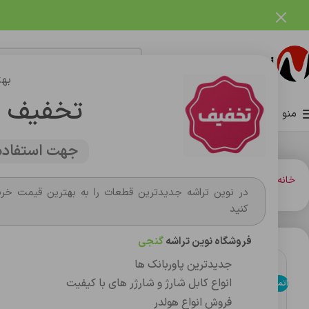
فروشگاه نوین تراشه گنجی
بهت
تخفیف 
منو
صفحه اصلی
فروشگاه
وبلاگ
تماس با ما
درباره ما
جهت استفاده 
خانه
باتري گوشي،سکه اي،ريموت و پاوربانک
باتري
باتری موبایل اورجینال شیائومی us/BP47 land
در نوین تراشه جدیدترین قطعات را به بهترین قیمت خری
کنید
فروشگاه نوین تراشه
گنجی
جدیدترین پاوربانک ها
حراج
انواع کابل شارژ و شارژر های با کیفیت
اتمام موجودی
فروش انواع هولدر