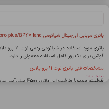
باتری موبایل اورجینال شیائومی note11pro plus/BP47 land
باتری مورد استفاده در شیائومی ردمی نوت 11 پرو پلاس،
گوشی برای یک روز کامل استفاده معمولی را دارد.
مشخصات فنی باتری نوت 11 پرو پلاس
نمایش بیشتر
ظرفیت:
معمولاً ظرفیت این باتری 4500 میلی‌آمپر ساعت است.
نوع:
لیتیوم پلیمری
عملکرد:
عملکرد پایدار و قابل اطمینان در شرایط مختل
مدل باتری
: BP47