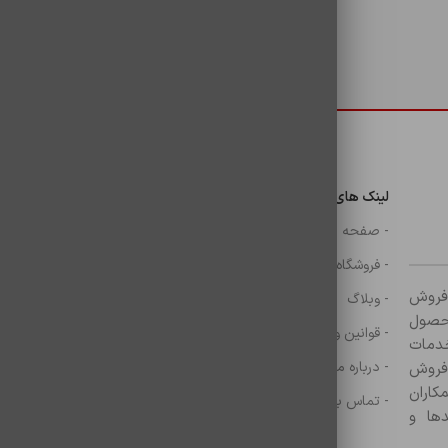
زیرا جریان و ولتاژ این شارژرها، متناسب با س
دسترسی سریع
لینک های مهم
دسترسی سریع
ن
- صفحه اصلی
- گوشی
- فروشگاه
- شارژر
ر زمینه فروش
- وبلاگ
- هولدر ها
ازم جانبی آغاز کرده و با بیش از ۸۰۰ محصول
- قوانین و مقررات
- موس و کيبرد
خدمات
- درباره ما
- حساب کاربری
 فروش
کاران
- تماس با ما
- سبد خرید
ها و