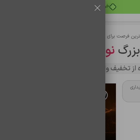
خرید قسطی با ترب‌پی
رین فرصت برای خرید
بزرگ
نوین تراشه
از تخفیف وارد سایت شوید
note11pro pl
داری
باتری موبایل اورجینال شیائومی note11pro plus/BP47 land
شناسه محصول:
0102070