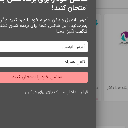
سایر محصولات
امتحان کنید!
آدرس ایمیل و تلفن همراه خود را وارد کنید و گردو
اتمام موجودی
اتمام موجودی
بچرخانید. این شانس شما برای برنده شدن تخف
شگفت‌انگیز است!
شانس خود را امتحان کنید
 افزایش دهید. برای افزایش عمر باطری به نکات زیر توجه فرمایی
j510
باتري s7 edje/bw935
باتري a5/e5 bw
قوانین داخلی ما: یک بازی برای هر کاربر
8,548,650
ریال
4,900,500
ری
محصولات مشاهده شده
زیرا جریان و ولتاژ این شارژرها، متناسب با س