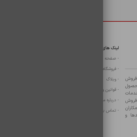
دسترسی سریع
لینک های مهم
دسترسی سریع
ن
- صفحه اصلی
- گوشی
- فروشگاه
- شارژر
ر زمینه فروش
- وبلاگ
- هولدر ها
ازم جانبی آغاز کرده و با بیش از ۸۰۰ محصول
- قوانین و مقررات
- موس و کيبرد
خدمات
- درباره ما
- حساب کاربری
 فروش
کاران
- تماس با ما
- سبد خرید
ها و