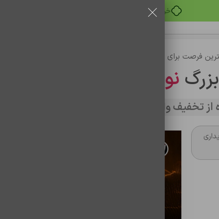
خرید قسطی با ترب‌پی
رین فرصت برای خرید
بزرگ
نوین تراشه
از تخفیف وارد سایت شوید
note11pro5g/x
داری
باتری موبایل اورجینال شیائومی te11pro5g/x4pro
5g/bn5e land
شناسه محصول:
0102069