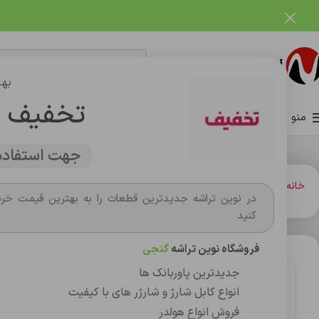
فروشگاه نوین تراشه گنجی
بهت
تخفیف 
منو
صفحه اصلی
فروشگاه
وبلاگ
تماس با ما
درباره ما
جهت استفاده 
خانه
باتري گوشي،سکه اي،ريموت و پاوربانک
باتري
باتری موبایل اورجینال شیائومی 4pro 5g/bn5e land
در نوین تراشه جدیدترین قطعات را به بهترین قیمت خری
کنید
فروشگاه نوین تراشه
گنجی
جدیدترین پاوربانک ها
انواع کابل شارژ و شارژر های با کیفیت
فروش انواع هولدر