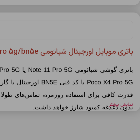
باتری موبایل اورجینال شیائومی note11pro5g/x4pro 5g/bn5e
قدرت کافی برای استفاده روزمره، تماس‌های طولانی
نمایش بیشتر
بدون دغدغه کمبود شارژ خواهد داشت.
فناوری‌های ایمنی مانند محافظت در برابر شارژ بیش 