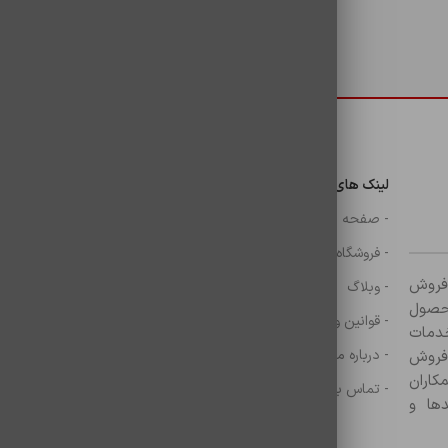
دسترسی سریع
لینک های مهم
دسترسی سریع
ن
- صفحه اصلی
- گوشی
- فروشگاه
- شارژر
ر زمینه فروش
- وبلاگ
- هولدر ها
ازم جانبی آغاز کرده و با بیش از ۸۰۰ محصول
- قوانین و مقررات
- موس و کيبرد
خدمات
- درباره ما
- حساب کاربری
 فروش
کاران
- تماس با ما
- سبد خرید
ها و