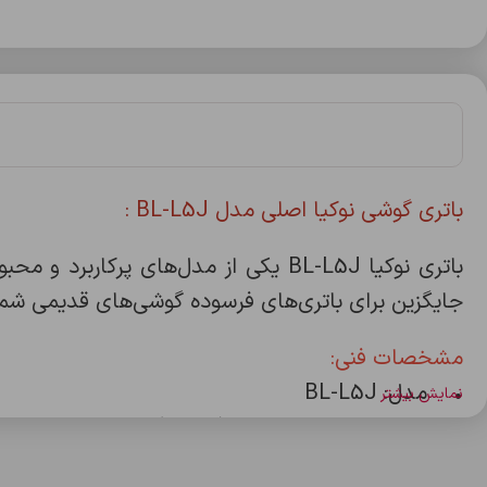
باتری گوشی نوکیا اصلی مدل BL-L5J :
باتری نوکیا BL-L5J یکی از مدل‌های
جایگزین برای باتری‌های فرسوده گوشی‌های قدیمی ش
مشخصات فنی:
• مدل: BL-L5J
نمایش بیشتر
• نوع باتری: لیتیوم-یونی (Li-ion)
• ظرفیت: 1000 میلی‌آمپر ساعت