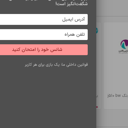
شگفت‌انگیز است!
سایر محصولات
اتمام موجودی
اتمام موجودی
شانس خود را امتحان کنید
قوانین داخلی ما: یک بازی برای هر کاربر
j510
باتري s7 edje/bw935
باتري a5/e5 bw
8,548,650
ریال
4,900,500
ری
محصولات مشاهده شده