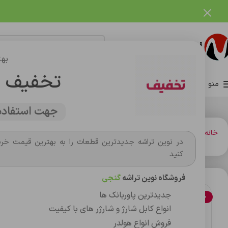
فروشگاه نوین تراشه گنجی
بهت
تخفیف 
منو
صفحه اصلی
فروشگاه
وبلاگ
تماس با ما
درباره ما
جهت استفاده 
خانه
باتري گوشي،سکه اي،ريموت و پاوربانک
باتري
باتری گوشی نوکیا اصلی مدل J
در نوین تراشه جدیدترین قطعات را به بهترین قیمت خری
کنید
فروشگاه نوین تراشه
گنجی
جدیدترین پاوربانک ها
حراج
انواع کابل شارژ و شارژر های با کیفیت
فروش انواع هولدر