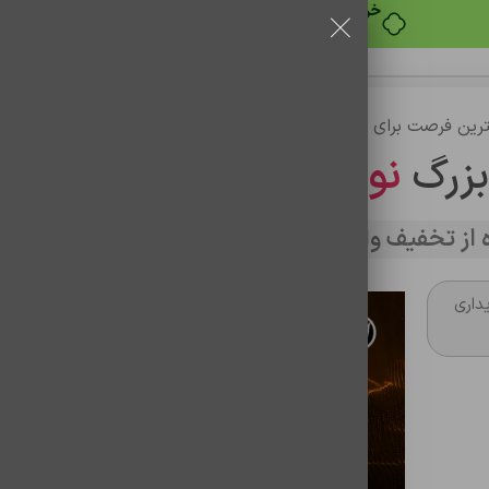
خرید قسطی با ترب‌پی
رین فرصت برای خرید
بزرگ
نوین تراشه
از تخفیف وارد سایت شوید
BL-L5
داری
باتری گوشی نوکیا اصلی مدل BL-L5J
شناسه محصول:
0102018