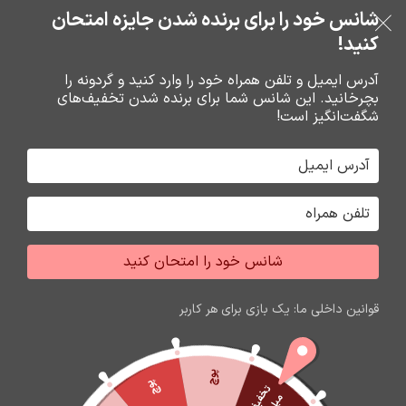
شانس خود را برای برنده شدن جایزه امتحان
فروشگاه نوین تراشه گنجی
عبور به ناوبری
رفتن به محتوای اصلی
کنید!
منو
آدرس ایمیل و تلفن همراه خود را وارد کنید و گردونه را
بچرخانید. این شانس شما برای برنده شدن تخفیف‌های
0
0
ریال
شگفت‌انگیز است!
خانه
باتري گوشي،سکه اي،ريموت و پاوربانک
باتري
شانس خود را امتحان کنید
اتمام موجودی
قوانین داخلی ما: یک بازی برای هر کاربر
پوچ
پوچ
ت