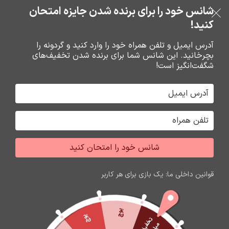
خرید قسطی با ترب‌پی
شانس خود را برای برنده شدن جایزه امتحان
فروشگاه نوین تراشه گنجی
عبور به ناوبری
رفتن به محتوای اصلی
کنید!
منو
آدرس ایمیل و تلفن همراه خود را وارد کنید و گردونه را
بچرخانید. این شانس شما برای برنده شدن تخفیف‌های
0
0
ریال
شگفت‌انگیز است!
خانه
باتري گوشي،سکه اي،ريموت و پاوربانک
باتري
شانس خود را امتحان کنید
اتمام موجودی
قوانین داخلی ما: یک بازی برای هر کاربر
پوچ
پوچ
ت