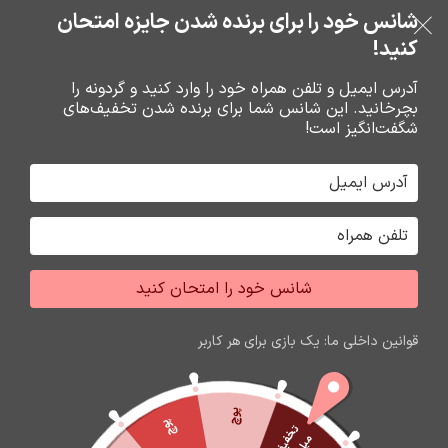
خرید قسطی با ترب‌پی
شانس خود را برای برنده شدن جایزه امتحان
فروشگاه نوین تراشه گنجی
عبور به ناوبری
رفتن به محتوای اصلی
کنید!
منو
آدرس ایمیل و تلفن همراه خود را وارد کنید و گردونه را
بچرخانید. این شانس شما برای برنده شدن تخفیف‌های
0
0
ریال
شگفت‌انگیز است!
خانه
باتري گوشي،سکه اي،ريموت و پاوربانک
باتري
شانس خود را امتحان کنید
قوانین داخلی ما: یک بازی برای هر کاربر
پوچ
پوچ
ت