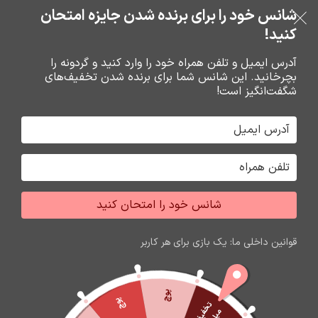
خرید قسطی با ترب‌پی
شانس خود را برای برنده شدن جایزه امتحان
فروشگاه نوین تراشه گنجی
عبور به ناوبری
رفتن به محتوای اصلی
کنید!
منو
آدرس ایمیل و تلفن همراه خود را وارد کنید و گردونه را
بچرخانید. این شانس شما برای برنده شدن تخفیف‌های
0
0
ریال
شگفت‌انگیز است!
خانه
باتري گوشي،سکه اي،ريموت و پاوربانک
باتري
شانس خود را امتحان کنید
اتمام موجودی
قوانین داخلی ما: یک بازی برای هر کاربر
پوچ
پوچ
ت