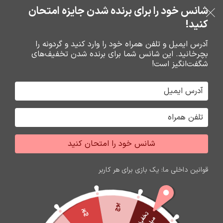
بدون ضامن، بدون سود
شانس خود را برای برنده شدن جایزه امتحان
فروشگاه نوین تراشه گنجی
عبور به ناوبری
رفتن به محتوای اصلی
کنید!
منو
آدرس ایمیل و تلفن همراه خود را وارد کنید و گردونه را
بچرخانید. این شانس شما برای برنده شدن تخفیف‌های
0
0
ریال
شگفت‌انگیز است!
خانه
باتري گوشي،سکه اي،ريموت و پاوربانک
باتري
شانس خود را امتحان کنید
اتمام موجودی
قوانین داخلی ما: یک بازی برای هر کاربر
پوچ
پوچ
ت