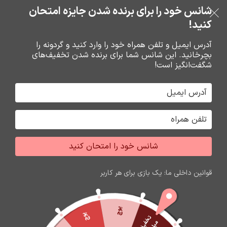
شانس خود را برای برنده شدن جایزه امتحان
فروشگاه نوین تراشه گنجی
عبور به ناوبری
رفتن به محتوای اصلی
کنید!
منو
آدرس ایمیل و تلفن همراه خود را وارد کنید و گردونه را
بچرخانید. این شانس شما برای برنده شدن تخفیف‌های
0
0
ریال
شگفت‌انگیز است!
خانه
باتري گوشي،سکه اي،ريموت و پاوربانک
باتري
شانس خود را امتحان کنید
اتمام موجودی
قوانین داخلی ما: یک بازی برای هر کاربر
پوچ
پوچ
ت